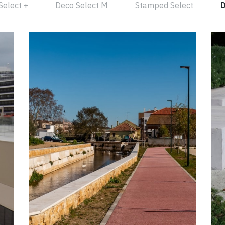
Select +
Deco Select M
Stamped Select
D