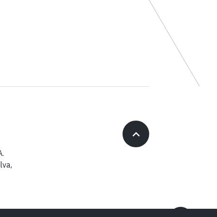
A.
lva,