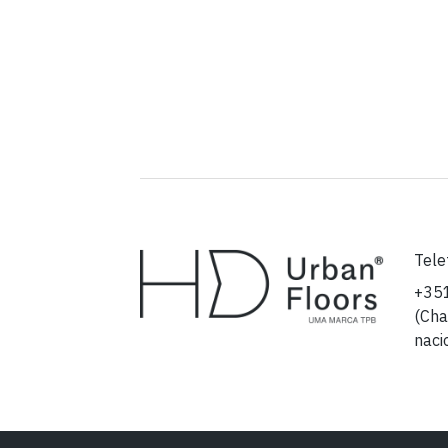
Tele
+35
(Cha
naci