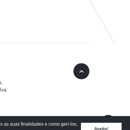
A.
lva,
s as suas finalidades e como geri-los,
 –
Aceito!