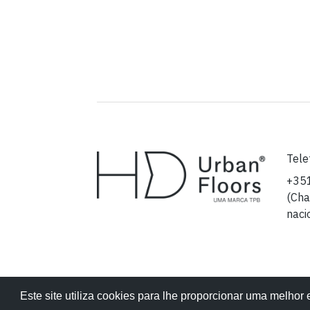
Tele
+35
(Cha
naci
Este site utiliza cookies para lhe proporcionar uma melhor
Emai