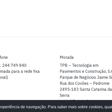
fone
Morada
1 244 749 840
TPB – Tecnologia em
mada para a rede fixa
Pavimentos e Construção, S.
onal)
Parque de Negócios Jaime Si
Rua dos Covões – Pedrome
2495-183 Santa Catarina da
Serra
Leiria | Portugal
 experiência de navegação. Para saber mais sobre cookies, quai
l
Alvará de Construção 37489